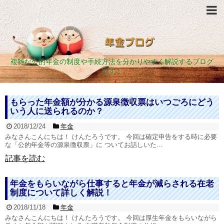
年金ブログ
複雑な公的年金の制度や手続方法を分かりやすく解説するブログ
です！
もらった年金額が分かる源泉徴収票はいつごろにどう
いう人に送られるのか？
2018/12/24
年金
みなさんこんにちは！ けんたろうです。 今回は確定申告をする時に必要
な「公的年金等の源泉徴収票」に ついてお話しいた...
記事を読む
年金をもらいながら仕事すると年金が減らされる在老
制度について詳しく解説！
2018/11/18
年金
みなさんこんにちは！ けんたろうです。 今回は厚生年金をもらいながら