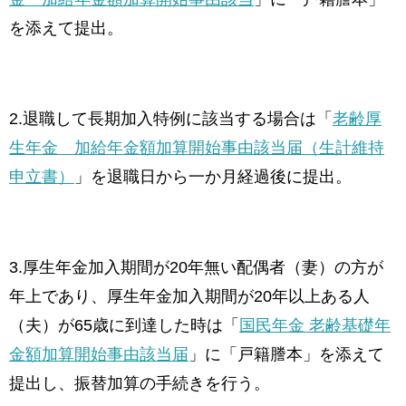
を添えて提出。
2.退職して長期加入特例に該当する場合は「
老齢厚
生年金 加給年金額加算開始事由該当届（生計維持
申立書）
」を退職日から一か月経過後に提出。
3.厚生年金加入期間が20年無い配偶者（妻）の方が
年上であり、厚生年金加入期間が20年以上ある人
（夫）が65歳に到達した時は「
国民年金 老齢基礎年
金額加算開始事由該当届
」に「戸籍謄本」を添えて
提出し、振替加算の手続きを行う。