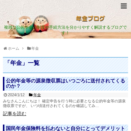
年金ブログ
複雑な公的年金の制度や手続方法を分かりやすく解説するブログで
す！
ホーム
年金
「
年金
」
一覧
公的年金等の源泉徴収票はいつごろに送付されてくる
のか？
2024/1/12
年金
みなさんこんにちは！ 確定申告を行う時に必要となる公的年金等の源泉
徴収票ですが、 いつ頃送付されてくるのか確認してみ...
記事を読む
国民年金保険料を払わないと自分にとってデメリット