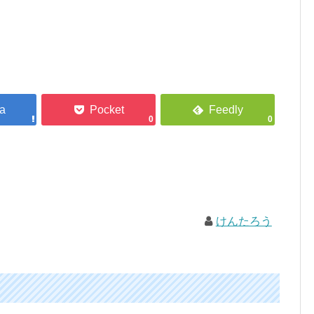
0
0
けんたろう